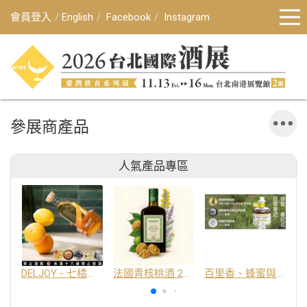
會員登入
English
Facebook
Instagram
參展商產品
人氣產品專區
DELJOY - 七橘干邑利口酒 24%
法國青核桃酒 25%
百里香、蜂蜜與番紅花酒