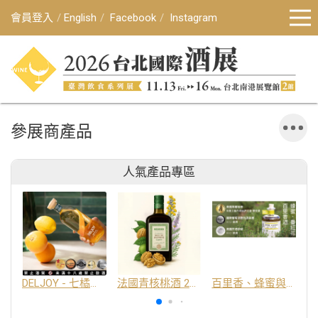
會員登入
English
Facebook
Instagram
參展商產品
人氣產品專區
DELJOY - 七橘干邑利口酒 24%
法國青核桃酒 25%
百里香、蜂蜜與番紅花酒