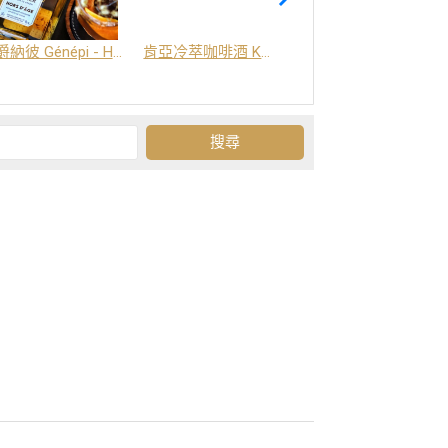
爵納彼 Génépi - Hors d'Age (橡木桶陳釀) -阿爾卑斯山草本酒
肯亞冷萃咖啡酒 Kenya Coffee Brew
Grand-Olan 阿爾卑斯山修道院草本酒 - 23種秘方草本