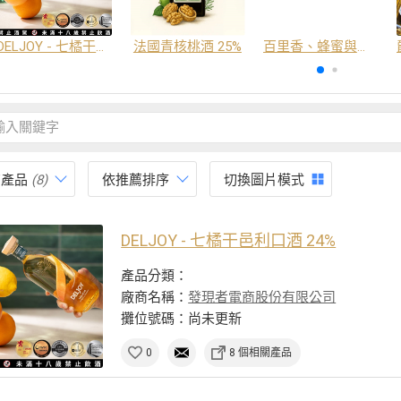
DELJOY - 七橘干邑利口酒 24%
法國青核桃酒 25%
百里香、蜂蜜與番紅花酒
有產品
(8)
依推薦排序
切換圖片模式
DELJOY - 七橘干邑利口酒 24%
產品分類：
廠商名稱：
發現者電商股份有限公司
攤位號碼：尚未更新
0
8 個相關產品