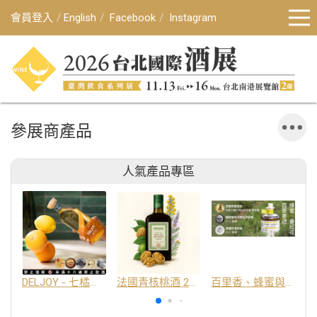
會員登入
English
Facebook
Instagram
參展商產品
人氣產品專區
DELJOY - 七橘干邑利口酒 24%
法國青核桃酒 25%
百里香、蜂蜜與番紅花酒