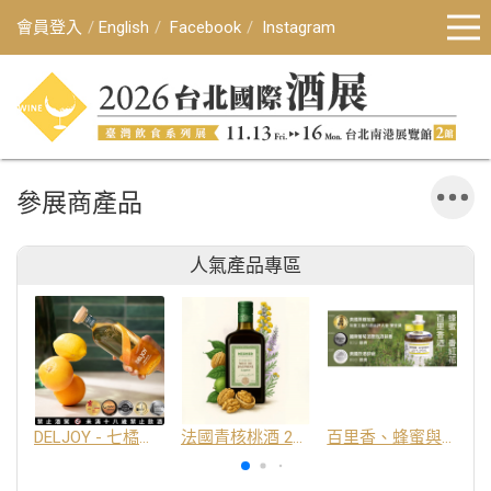
會員登入
English
Facebook
Instagram
參展商產品
人氣產品專區
DELJOY - 七橘干邑利口酒 24%
法國青核桃酒 25%
百里香、蜂蜜與番紅花酒