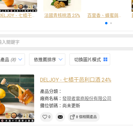
DELJOY - 七橘干邑利口酒 24%
法國青核桃酒 25%
百里香、蜂蜜與番紅花酒
有產品
(8)
依推薦排序
切換圖片模式
DELJOY - 七橘干邑利口酒 24%
產品分類：
廠商名稱：
發現者電商股份有限公司
攤位號碼：尚未更新
0
8 個相關產品