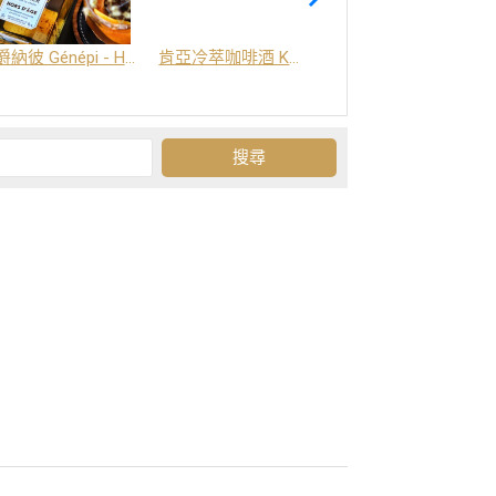
爵納彼 Génépi - Hors d'Age (橡木桶陳釀) -阿爾卑斯山草本酒
肯亞冷萃咖啡酒 Kenya Coffee Brew
Grand-Olan 阿爾卑斯山修道院草本酒 - 23種秘方草本