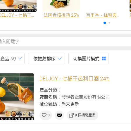
DELJOY - 七橘干邑利口酒 24%
法國青核桃酒 25%
百里香、蜂蜜與番紅花酒
有產品
(8)
依推薦排序
切換圖片模式
DELJOY - 七橘干邑利口酒 24%
產品分類：
廠商名稱：
發現者電商股份有限公司
攤位號碼：尚未更新
0
8 個相關產品