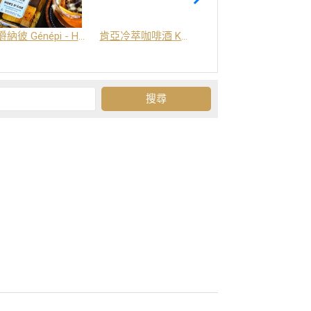
爵納彼 Génépi - Hors d'Age (橡木桶陳釀) -阿爾卑斯山草本酒
肯亞冷萃咖啡酒 Kenya Coffee Brew
Grand-Olan 阿爾卑斯山修道院草本酒 - 23種秘方草本