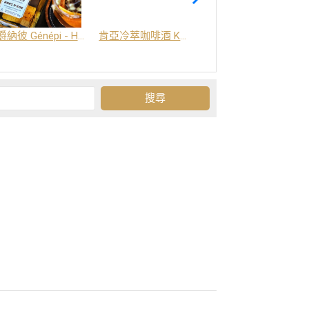
爵納彼 Génépi - Hors d'Age (橡木桶陳釀) -阿爾卑斯山草本酒
肯亞冷萃咖啡酒 Kenya Coffee Brew
Grand-Olan 阿爾卑斯山修道院草本酒 - 23種秘方草本