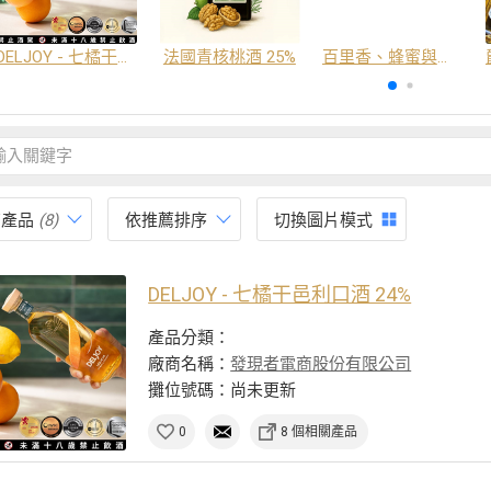
DELJOY - 七橘干邑利口酒 24%
法國青核桃酒 25%
百里香、蜂蜜與番紅花酒
有產品
(8)
依推薦排序
切換圖片模式
DELJOY - 七橘干邑利口酒 24%
產品分類：
廠商名稱：
發現者電商股份有限公司
攤位號碼：尚未更新
0
8 個相關產品