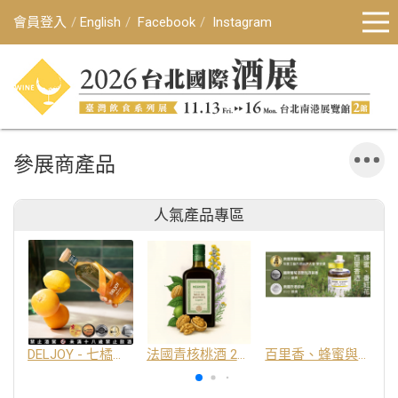
會員登入
English
Facebook
Instagram
參展商產品
人氣產品專區
DELJOY - 七橘干邑利口酒 24%
法國青核桃酒 25%
百里香、蜂蜜與番紅花酒