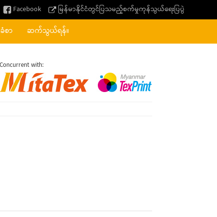
Facebook
မြန်မာနိုင်ငံတွင်ပြသမည့်စက်မှုကုန်သွယ်ရေးပြပွဲ
်ခံစာ
ဆက်သွယ်ရန်။
Concurrent with: