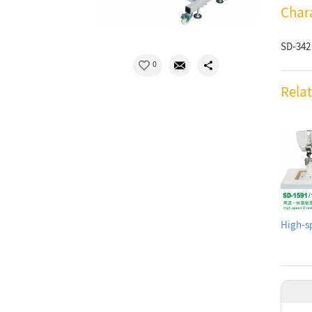
Chara
SD-342
0
Rela