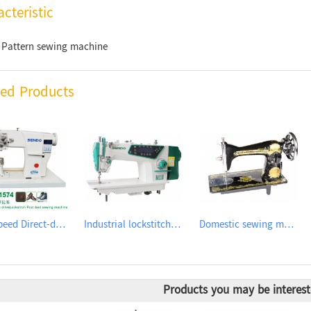
cteristic
 Pattern sewing machine
ted Products
High-speed Direct-driveLockstitch Post-bed sewing machine
Industrial lockstitch sewing machine
Domestic sewing machine
Products you may be interest