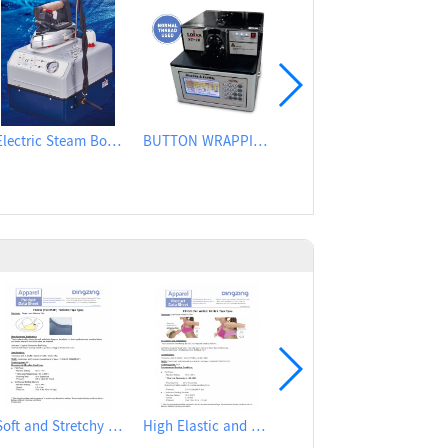
Electric Steam Boiler With Steam Iron
BUTTON WRAPPING AND KNOTTING M/C
CHANGSHU BEALEAD AUTOMATIC MACHINE CO., LTD
Soft and Stretchy Hot Melt Film
High Elastic and Good Recovery Hot Melt Film
IRON TABLE