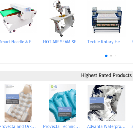
Smart Needle & Ferrous Metal Detector
HOT AIR SEAM SEALING MACHINE
Textile Rotary Heat Transfer Machine
Highest Rated Products
Provecta and Orkesta Film for Automotive
Provecta Technical Film
Advanta Waterproof and Breathable Membrane