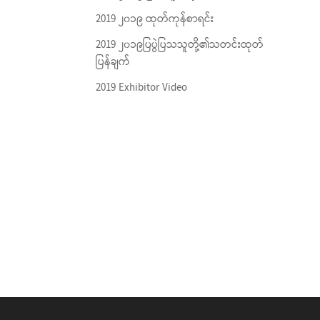
2019 ၂၀၁၉ ထုတ်ကုန်စာရင်း
2019 ၂၀၁၉ပြပွဲပြသသူတို့၏သတင်းထုတ်
ပြန်ချက်
2019 Exhibitor Video