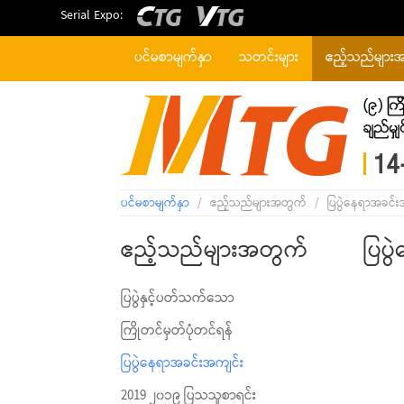
Serial Expo:
ပင်မစာမျက်နှာ
သတင်းများ
ဧည့်သည်များ
ပင်မစာမျက်နှာ
/
ဧည့်သည်များအတွက်
/
ပြပွဲနေရာအခင်း
ဧည့်သည်များအတွက်
ပြပ
ပြပွဲနှင့်ပတ်သက်သော
ကြိုတင်မှတ်ပုံတင်ရန်
ပြပွဲနေရာအခင်းအကျင်း
2019 ၂၀၁၉ ပြသသူစာရင်း