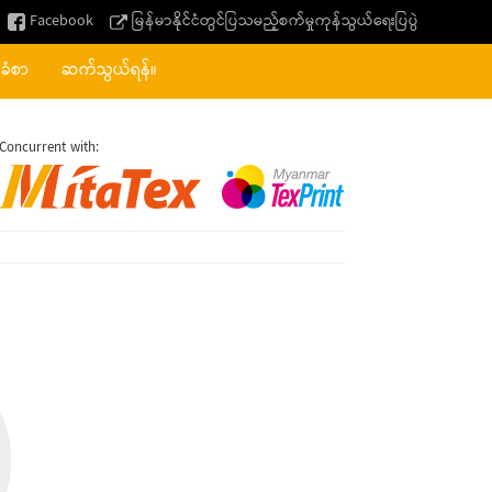
Facebook
မြန်မာနိုင်ငံတွင်ပြသမည့်စက်မှုကုန်သွယ်ရေးပြပွဲ
်ခံစာ
ဆက်သွယ်ရန်။
Concurrent with: