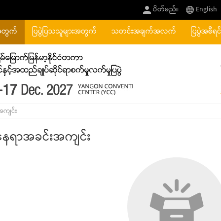
ပိတ်မည်။
English
အတွက်
ပြပွဲပြသသူများအတွက်
သတင်းအချက်အလက်
ပြပွဲအစီရင
အကျင်း
ွဲနေရာအခင်းအကျင်း