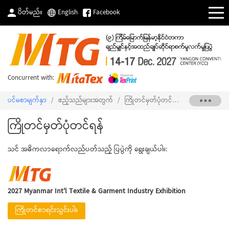
ပိတ်မည်။
English
Facebook
Concurrent with:
ပင်မစာမျက်နှာ
/
ဧည့်သည်များအတွက်
/
ကြိုတင်မှတ်ပုံတင်ရန်
ကြိုတင်မှတ်ပုံတင်ရန်
သင် အဓိကလာရောက်လည်ပတ်သည့် ပြပွဲကို ရွေးချယ်ပါ။:
2027 Myanmar Int'l Textile & Garment Industry Exhibition
ကြိုတင်စာရင်းသွင်းပါ။