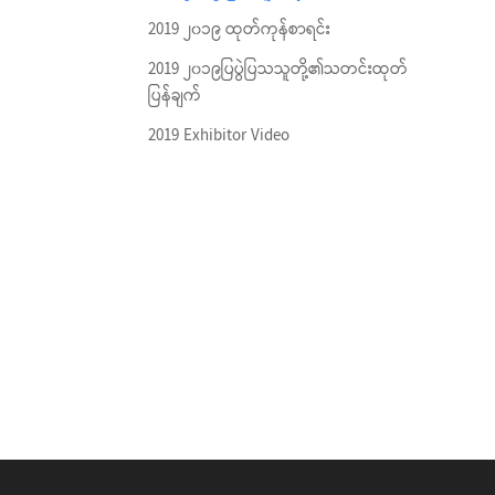
2019 ၂၀၁၉ ထုတ်ကုန်စာရင်း
2019 ၂၀၁၉ပြပွဲပြသသူတို့၏သတင်းထုတ်
ပြန်ချက်
2019 Exhibitor Video