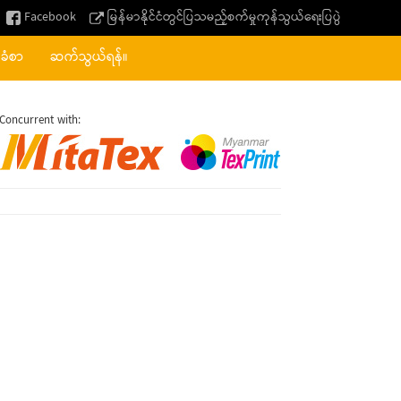
Facebook
မြန်မာနိုင်ငံတွင်ပြသမည့်စက်မှုကုန်သွယ်ရေးပြပွဲ
်ခံစာ
ဆက်သွယ်ရန်။
Concurrent with: