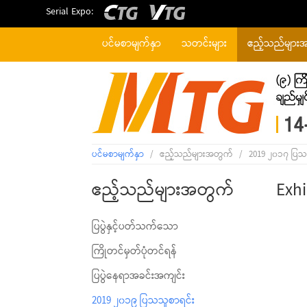
Serial Expo:
ပင်မစာမျက်နှာ
သတင်းများ
ဧည့်သည်များ
ပင်မစာမျက်နှာ
/
ဧည့်သည်များအတွက်
/
2019 ၂၀၁၇ ပြသ
ဧည့်သည်များအတွက်
Exhi
ပြပွဲနှင့်ပတ်သက်သော
ကြိုတင်မှတ်ပုံတင်ရန်
ပြပွဲနေရာအခင်းအကျင်း
2019 ၂၀၁၉ ပြသသူစာရင်း