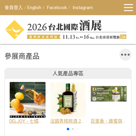
會員登入
English
Facebook
Instagram
參展商產品
人氣產品專區
DELJOY - 七橘干邑利口酒 24%
法國青核桃酒 25%
百里香、蜂蜜與番紅花酒