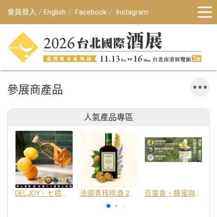
會員登入
English
Facebook
Instagram
參展商產品
人氣產品專區
DELJOY - 七橘干邑利口酒 24%
法國青核桃酒 25%
百里香、蜂蜜與番紅花酒