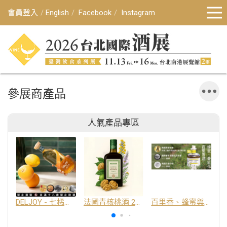
會員登入
English
Facebook
Instagram
參展商產品
人氣產品專區
DELJOY - 七橘干邑利口酒 24%
法國青核桃酒 25%
百里香、蜂蜜與番紅花酒