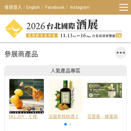
會員登入
English
Facebook
Instagram
參展商產品
人氣產品專區
DELJOY - 七橘干邑利口酒 24%
法國青核桃酒 25%
百里香、蜂蜜與番紅花酒