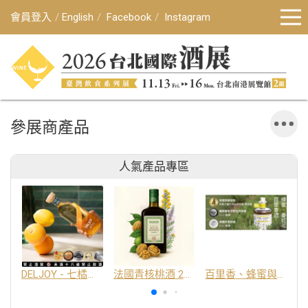
會員登入
English
Facebook
Instagram
參展商產品
人氣產品專區
DELJOY - 七橘干邑利口酒 24%
法國青核桃酒 25%
百里香、蜂蜜與番紅花酒