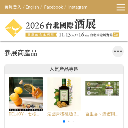
會員登入
English
Facebook
Instagram
參展商產品
人氣產品專區
DELJOY - 七橘干邑利口酒 24%
法國青核桃酒 25%
百里香、蜂蜜與番紅花酒