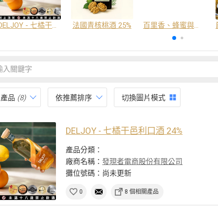
DELJOY - 七橘干邑利口酒 24%
法國青核桃酒 25%
百里香、蜂蜜與番紅花酒
有產品
(8)
依推薦排序
切換圖片模式
DELJOY - 七橘干邑利口酒 24%
產品分類：
廠商名稱：
發現者電商股份有限公司
攤位號碼：尚未更新
0
8 個相關產品