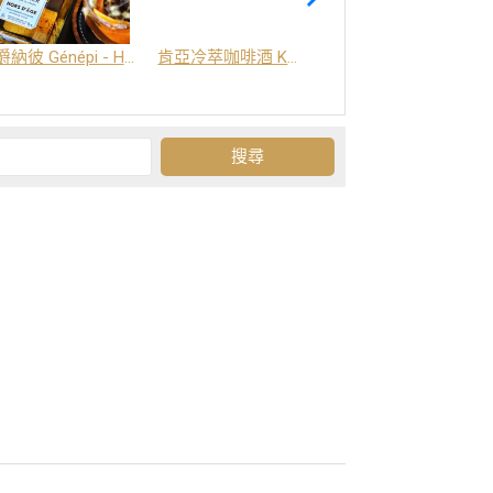
爵納彼 Génépi - Hors d'Age (橡木桶陳釀) -阿爾卑斯山草本酒
肯亞冷萃咖啡酒 Kenya Coffee Brew
Grand-Olan 阿爾卑斯山修道院草本酒 - 23種秘方草本