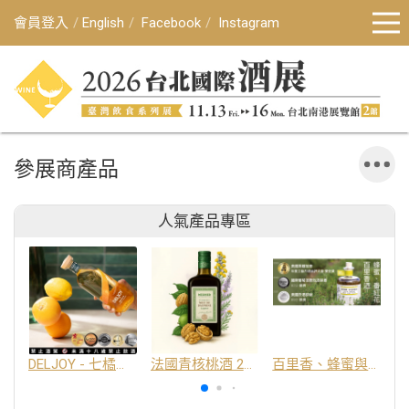
會員登入
English
Facebook
Instagram
參展商產品
人氣產品專區
DELJOY - 七橘干邑利口酒 24%
法國青核桃酒 25%
百里香、蜂蜜與番紅花酒