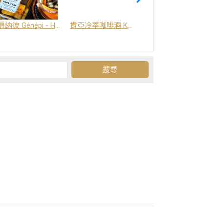
爵納彼 Génépi - Hors d'Age (橡木桶陳釀) -阿爾卑斯山草本酒
肯亞冷萃咖啡酒 Kenya Coffee Brew
Grand-Olan 阿爾卑斯山修道院草本酒 - 23種秘方草本