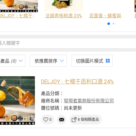
DELJOY - 七橘干邑利口酒 24%
法國青核桃酒 25%
百里香、蜂蜜與番紅花酒
有產品
(8)
依推薦排序
切換圖片模式
DELJOY - 七橘干邑利口酒 24%
產品分類：
廠商名稱：
發現者電商股份有限公司
攤位號碼：尚未更新
0
8 個相關產品