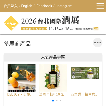
會員登入
English
Facebook
Instagram
參展商產品
人氣產品專區
DELJOY - 七橘干邑利口酒 24%
法國青核桃酒 25%
百里香、蜂蜜與番紅花酒