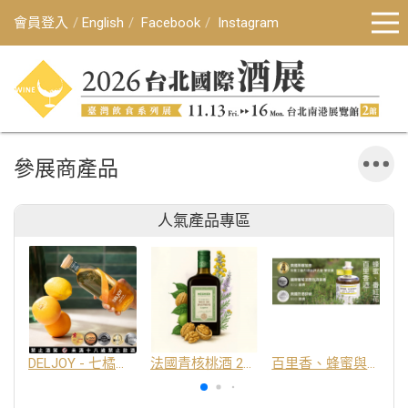
會員登入
English
Facebook
Instagram
參展商產品
人氣產品專區
DELJOY - 七橘干邑利口酒 24%
法國青核桃酒 25%
百里香、蜂蜜與番紅花酒