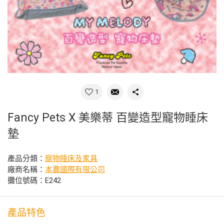
1
Fancy Pets X 美樂蒂 百變造型寵物睡床
墊
產品分類：
寵物睡床及家具
廠商名稱：
本農國際有限公司
攤位號碼：E242
產品特色