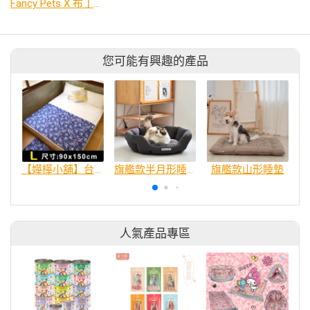
Fancy Pets X 布丁狗 百變造型寵物睡床墊
您可能有興趣的產品
【嬅樺小舖】台灣製超吸力防水墊《L號》防尿墊隔尿墊防水尿墊尿布墊看護墊寵物墊生理墊產褥墊 寵物防毛防髒適用
旗艦款半月形睡窩
旗艦款山形睡墊
L
人氣產品專區