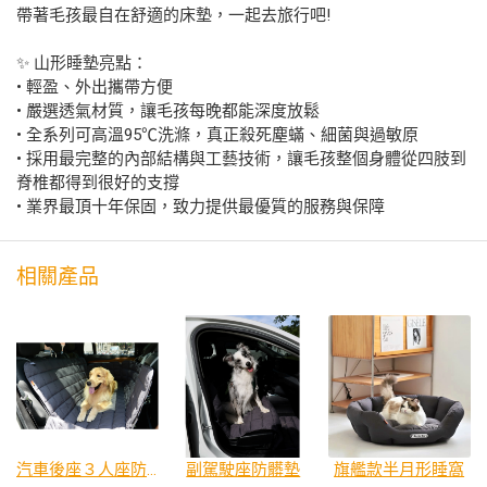
帶著毛孩最自在舒適的床墊，一起去旅行吧!
✨ 山形睡墊亮點：
• 輕盈、外出攜帶方便
• 嚴選透氣材質，讓毛孩每晚都能深度放鬆
• 全系列可高溫95℃洗滌，真正殺死塵蟎、細菌與過敏原
• 採用最完整的內部結構與工藝技術，讓毛孩整個身體從四肢到
脊椎都得到很好的支撐
• 業界最頂十年保固，致力提供最優質的服務與保障
相關產品
汽車後座３人座防髒墊
副駕駛座防髒墊
旗艦款半月形睡窩