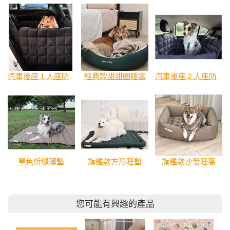
汽車後座１人座防髒墊
經典款甜甜圈睡窩
汽車後座２人座防髒墊
單色絎縫薄墊
旗艦款方形睡墊
旗艦款沙發睡窩
您可能有興趣的產品