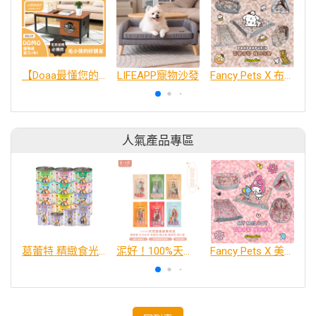
【Doaa最懂您的桌仔 x 毛小孩】DOMO寵物桌茶几(中）毛小孩的好朋友
LIFEAPP寵物沙發
Fancy Pets X 布丁狗 百變造型寵物睡床墊
人氣產品專區
葛蕾特 精緻食光 主食貓罐、貓餐包
泥好！100%天然營養蔬果肉泥
Fancy Pets X 美樂蒂 百變造型寵物睡床墊