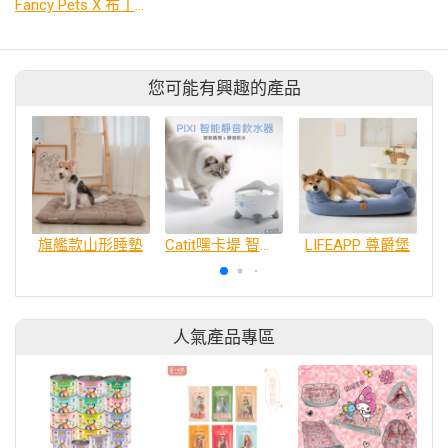
Fancy Pets X 布丁狗 百變造型寵物睡床墊
您可能有興趣的產品
旗艦款山形睡墊
Catit嘿卡堤 智能靜音飲水器2.5L系列
LIFEAPP 尊爵堡
人氣產品專區