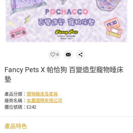
0
Fancy Pets X 帕恰狗 百變造型寵物睡床
墊
產品分類：
寵物睡床及家具
廠商名稱：
本農國際有限公司
攤位號碼：E242
產品特色