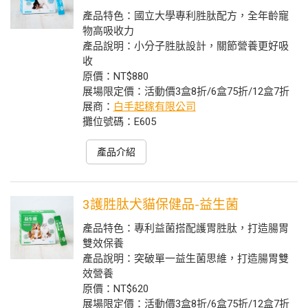
產品特色：國立大學專利胜肽配方，全年齡寵
物高吸收力
產品說明：小分子胜肽設計，關節營養更好吸
收
原價：NT$880
展場限定價：活動價3盒8折/6盒75折/12盒7折
展商：
白手起稼有限公司
攤位號碼：E605
產品介紹
3護胜肽犬貓保健品-益生菌
產品特色：專利益菌搭配護胃胜肽，打造腸胃
雙效保養
產品說明：突破單一益生菌思維，打造腸胃雙
效營養
原價：NT$620
展場限定價：活動價3盒8折/6盒75折/12盒7折