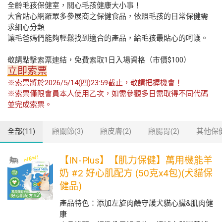
全齡毛孩保健室，關心毛孩健康大小事！
大會貼心網羅眾多參展商之保健食品，依照毛孩的日常保健需
求細心分類
讓毛爸媽們能夠輕鬆找到適合的產品，給毛孩最貼心的呵護。
敬請點擊索票連結，免費索取1日入場資格（市價$100）
立即索票
※索票將於2026/5/14(四)23:59截止，敬請把握機會！
※索票僅限會員本人使用乙次，如需參觀多日需取得不同代碼
並完成索票。
全部(11)
顧關節(3)
顧皮膚(2)
顧腸胃(2)
其他保健
【IN-Plus】【肌力保健】萬用機能羊
奶 #2 好心肌配方 (50克x4包)(犬貓保
健品)
產品特色：添加左旋肉鹼守護犬貓心臟&肌肉健
康