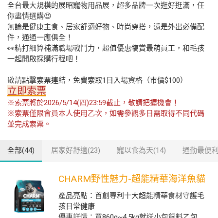
全台最大規模的展昭寵物用品展，超多品牌一次逛好逛滿，任
你盡情選購😍
無論是健康主食、居家舒適好物、時尚穿搭，還是外出必備配
件，通通一應俱全！
👀精打細算補滿職場戰鬥力，超值優惠犒賞最萌員工，和毛孩
一起開啟採購行程吧！
敬請點擊索票連結，免費索取1日入場資格（市價$100）
立即索票
※索票將於2026/5/14(四)23:59截止，敬請把握機會！
※索票僅限會員本人使用乙次，如需參觀多日需取得不同代碼
並完成索票。
全部(44)
居家好舒適(23)
寵以食為天(14)
通勤最便利(
CHARM野性魅力-超能精華海洋魚貓
產品亮點：首創專利十大超能精華食材守護毛
孩日常健康
優惠詳情：買860g~4.5kg就送小包飼料乙包