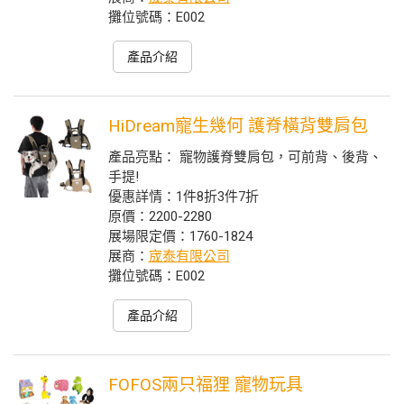
攤位號碼：E002
產品介紹
HiDream寵生幾何 護脊橫背雙肩包
產品亮點： 寵物護脊雙肩包，可前背、後背、
手提!
優惠詳情：1件8折3件7折
原價：2200-2280
展場限定價：1760-1824
展商：
宬泰有限公司
攤位號碼：E002
產品介紹
FOFOS兩只福狸 寵物玩具