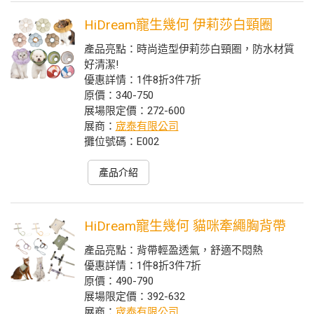
HiDream寵生幾何 伊莉莎白頸圈
產品亮點：時尚造型伊莉莎白頸圈，防水材質
好清潔!
優惠詳情：1件8折3件7折
原價：340-750
展場限定價：272-600
展商：
宬泰有限公司
攤位號碼：E002
產品介紹
HiDream寵生幾何 貓咪牽繩胸背帶
產品亮點：背帶輕盈透氣，舒適不悶熱
優惠詳情：1件8折3件7折
原價：490-790
展場限定價：392-632
展商：
宬泰有限公司