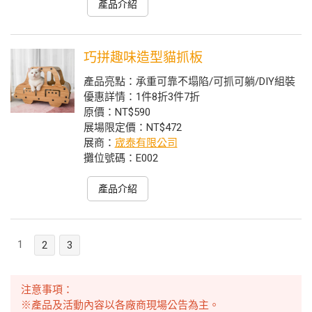
產品介紹
巧拼趣味造型貓抓板
產品亮點：承重可靠不塌陷/可抓可躺/DIY組裝
優惠詳情：1件8折3件7折
原價：NT$590
展場限定價：NT$472
展商：
宬泰有限公司
攤位號碼：E002
產品介紹
1
2
3
注意事項：
※產品及活動內容以各廠商現場公告為主。