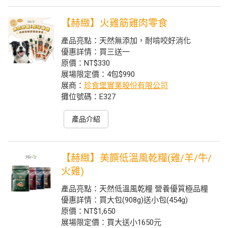
【赫緻】火雞筋雞肉零食
產品亮點：天然無添加，耐啃咬好消化
優惠詳情：買三送一
原價：NT$330
展場限定價：4包$990
展商：
珍食堡實業股份有限公司
攤位號碼：E327
產品介紹
【赫緻】美饌低溫風乾糧(雞/羊/牛/
火雞)
產品亮點：天然低溫風乾糧 營養優質極品糧
優惠詳情：買大包(908g)送小包(454g)
原價：NT$1,650
展場限定價：買大送小1650元