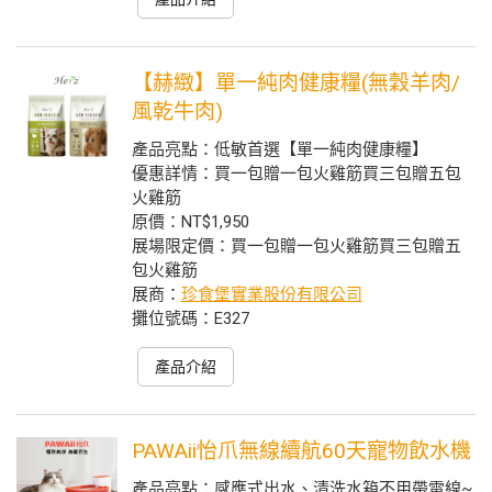
【赫緻】單一純肉健康糧(無穀羊肉/
風乾牛肉)
產品亮點：低敏首選【單一純肉健康糧】
優惠詳情：買一包贈一包火雞筋買三包贈五包
火雞筋
原價：NT$1,950
展場限定價：買一包贈一包火雞筋買三包贈五
包火雞筋
展商：
珍食堡實業股份有限公司
攤位號碼：E327
產品介紹
PAWAii怡爪無線續航60天寵物飲水機
產品亮點：感應式出水、清洗水箱不用帶電線~