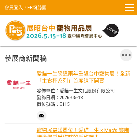
會員登入
FB粉絲團
參展商新聞稿
愛貓一生睽違兩年重返台中寵物展！全新
「主食杯系列」首度線下開賣
發佈單位：愛貓一生文化股份有限公司
發佈日期：2026-05-13
攤位號碼：E115
寵物展最暖攤位！愛貓一生 × Mao's 樂陶