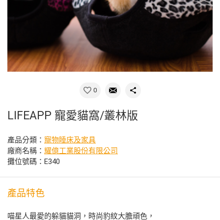
0
LIFEAPP 寵愛貓窩/叢林版
產品分類：
寵物睡床及家具
廠商名稱：
耀億工業股份有限公司
攤位號碼：E340
產品特色
喵星人最愛的躲貓貓洞，時尚豹紋大膽頑色，