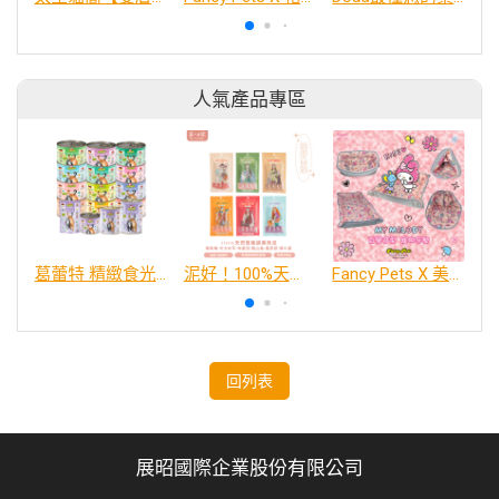
人氣產品專區
葛蕾特 精緻食光 主食貓罐、貓餐包
泥好！100%天然營養蔬果肉泥
Fancy Pets X 美樂蒂 百變造型寵物睡床墊
回列表
展昭國際企業股份有限公司