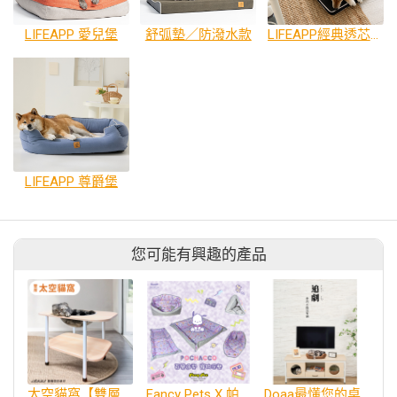
LIFEAPP 愛兒堡
舒弧墊／防潑水款
LIFEAPP經典透芯涼睡墊
LIFEAPP 尊爵堡
您可能有興趣的產品
太空貓窩【雙層】太空艙 太空罩貓窩
Fancy Pets X 帕恰狗 百變造型寵物睡床墊
Doaa最懂您的桌仔｜DOMO寵物電視櫃 人寵共用 貓窩 貓家具 貓咪電視櫃 寵物家具 貓洞設計 雙開放式貓窩