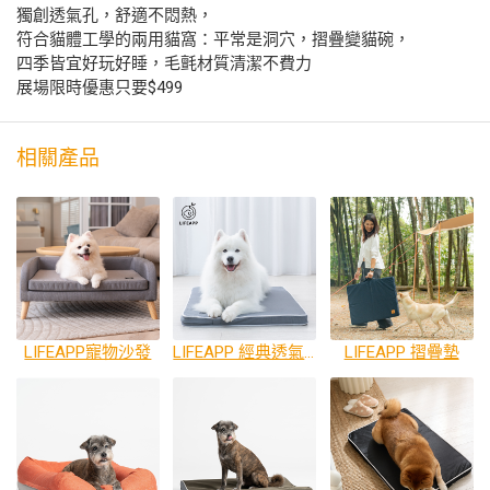
獨創透氣孔，舒適不悶熱，
符合貓體工學的兩用貓窩：平常是洞穴，摺疊變貓碗，
四季皆宜好玩好睡，毛氈材質清潔不費力
展場限時優惠只要$499
相關產品
LIFEAPP寵物沙發
LIFEAPP 經典透氣睡墊
LIFEAPP 摺疊墊