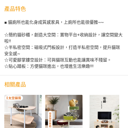
產品特色
■ 貓廁所也能化身成質感家具，上廁所也能很優雅~~
☆簡約貓砂櫃，創造大空間：置物平台+收納設計，讓空間變大
啦!!
☆半私密空間：磁吸式門板設計，打造半私密空間，提升貓咪
安全感~
☆可愛腳掌鏤空設計：可與貓咪互動也能讓異味不殘留。
☆貼心踏板：方便貓咪進出，也增進生活樂趣!!!
相關產品