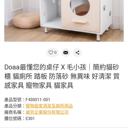
0
Doaa最懂您的桌仔 X 毛小孩｜簡約貓砂
櫃 貓廁所 踏板 防落砂 無異味 好清潔 質
感家具 寵物家具 貓家具
產品型號：F430011-001
產品分類：
寵物居家清潔及廁所用品
廠商名稱：
威芳企業股份有限公司
攤位號碼：E301