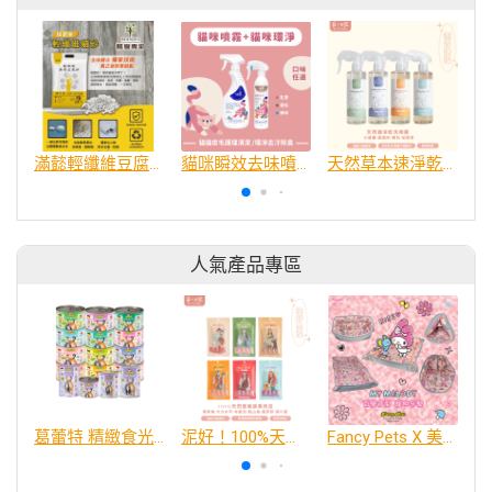
滿懿輕纖維豆腐貓砂
貓咪瞬效去味噴霧300ml+貓咪環淨去污噴劑450ml
天然草本速淨乾洗噴霧系列300ml
人氣產品專區
葛蕾特 精緻食光 主食貓罐、貓餐包
泥好！100%天然營養蔬果肉泥
Fancy Pets X 美樂蒂 百變造型寵物睡床墊