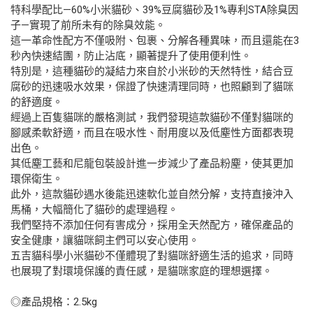
特科學配比—60%小米貓砂、39%豆腐貓砂及1%專利STA除臭因
子—實現了前所未有的除臭效能。
這一革命性配方不僅吸附、包裹、分解各種異味，而且還能在3
秒內快速結團，防止沾底，顯著提升了使用便利性。
特別是，這種貓砂的凝結力來自於小米砂的天然特性，結合豆
腐砂的迅速吸水效果，保證了快速清理同時，也照顧到了貓咪
的舒適度。
經過上百隻貓咪的嚴格測試，我們發現這款貓砂不僅對貓咪的
腳感柔軟舒適，而且在吸水性、耐用度以及低塵性方面都表現
出色。
其低塵工藝和尼龍包裝設計進一步減少了產品粉塵，使其更加
環保衛生。
此外，這款貓砂遇水後能迅速軟化並自然分解，支持直接沖入
馬桶，大幅簡化了貓砂的處理過程。
我們堅持不添加任何有害成分，採用全天然配方，確保產品的
安全健康，讓貓咪飼主們可以安心使用。
五吉貓科學小米貓砂不僅體現了對貓咪舒適生活的追求，同時
也展現了對環境保護的責任感，是貓咪家庭的理想選擇。
◎產品規格：2.5kg