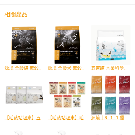
相關產品
源境 全齡貓 無穀亮毛美膚糧
源境 全齡犬 無穀亮毛美膚糧
五吉貓 木薯科學貓砂 2.5KG
【毛孩站起來】五吉貓 PURE純豆腐砂
【毛孩站起來】毛孩凍乾
源境｜8 : 1 : 1 獵食者主食貓肉泥