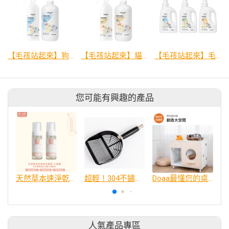
【毛孩站起來】狗狗瞬效除臭噴霧
【毛孩站起來】貓貓瞬效除臭噴霧
【毛孩站起來】毛孩居家清潔液 1L
您可能有興趣的產品
天然草本速淨乾洗慕斯150ml小蒼蘭
超輕！304不鏽鋼貓鏟
Doaa最懂您的桌仔 X 毛小孩｜簡約貓砂櫃 貓廁所 踏板 防落砂 無異味 好清潔 質感家具 寵物家具 貓家具
人氣產品專區