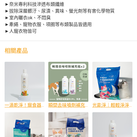
►奈米專利科技滲透布類纖維
►拔除深層髒汙、尿漬、異味、螢光劑等有害化學物質
►室內曬衣ok、不悶臭
►牽繩、寵物衣服、項圈等布類製品皆適用
►人寵衣物皆可
相關產品
一滴乾淨！寵食器洗滌劑300ml
瞬間去味噴劑補充瓶600mlx2
光能淨｜輕輕淨淨 光觸媒除臭礦砂4kg