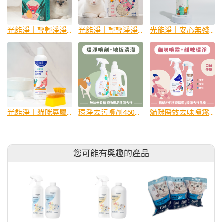
光能淨｜輕輕淨淨 光觸媒除臭豆腐砂2.5kg
光能淨｜輕輕淨淨 光觸媒除臭混合砂2.5kg
光能淨｜安心無殘留！地板清潔劑 300ml
光能淨｜貓咪專屬！碗盤洗潔精300ml
環淨去污噴劑450ml+地板清潔劑1000ml
貓咪瞬效去味噴霧300ml+貓咪環淨去污噴劑450ml
您可能有興趣的產品