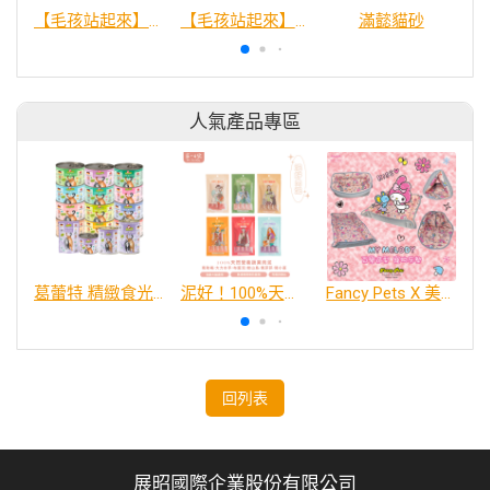
【毛孩站起來】狗狗瞬效除臭噴霧
【毛孩站起來】貓貓瞬效除臭噴霧
滿懿貓砂
人氣產品專區
葛蕾特 精緻食光 主食貓罐、貓餐包
泥好！100%天然營養蔬果肉泥
Fancy Pets X 美樂蒂 百變造型寵物睡床墊
回列表
展昭國際企業股份有限公司