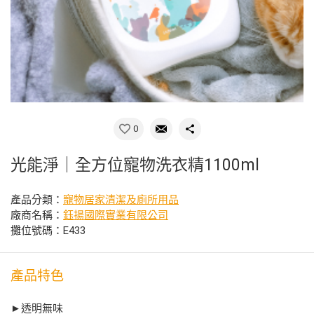
0
光能淨｜全方位寵物洗衣精1100ml
產品分類：
寵物居家清潔及廁所用品
廠商名稱：
鈺揚國際實業有限公司
攤位號碼：E433
產品特色
►透明無味