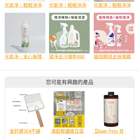
光能淨｜輕輕淨淨 光觸媒除臭礦砂4kg
光能淨｜輕輕淨淨 光觸媒除臭豆腐砂2.5kg
光能淨｜輕輕淨淨 光觸媒除臭混合砂2.5kg
光能淨｜安心無殘留！地板清潔劑 300ml
環淨去污噴劑450ml+地板清潔劑1000ml
貓咪瞬效去味噴霧300ml+貓咪環淨去污噴劑450ml
您可能有興趣的產品
金好鏟304不鏽鋼櫸木貓砂鏟
滿懿輕纖維豆腐貓砂
【Baan Pets 貝恩寵物】抑菌去味地板清潔劑1000ml