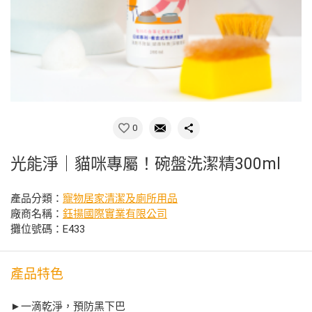
0
光能淨｜貓咪專屬！碗盤洗潔精300ml
產品分類：
寵物居家清潔及廁所用品
廠商名稱：
鈺揚國際實業有限公司
攤位號碼：E433
產品特色
►一滴乾淨，預防黑下巴