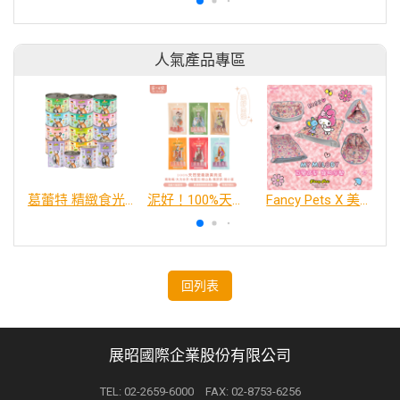
人氣產品專區
葛蕾特 精緻食光 主食貓罐、貓餐包
泥好！100%天然營養蔬果肉泥
Fancy Pets X 美樂蒂 百變造型寵物睡床墊
回列表
展昭國際企業股份有限公司
TEL: 02-2659-6000 FAX: 02-8753-6256