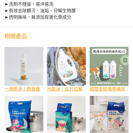
►洗劑不殘留，易沖易洗
►有效去除髒污、油垢、分解生物膜
►透明無味，無添加有害化學成分
相關產品
一滴乾淨！寵食器洗滌劑300ml
光能淨｜全方位寵物洗衣精1100ml
瞬間去味噴劑補充瓶600mlx2