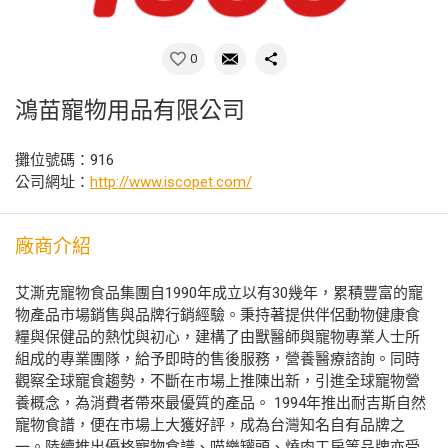
0
鴻苗寵物用品有限公司
攤位號碼：916
公司網址：
http://www.iscopet.com/
廠商介紹
艾澌克寵物食品集團自1990年成立以有30幾年，累積豐富的寵
物產品市場銷售與品牌行銷經驗。秉持著提供伴侶動物健康食
糧與保健品的熱忱與初心，建構了由獸醫師與寵物專業人士所
組成的專業團隊，給予即時的售後服務，營養醫療諮詢。同時
觀察全球寵食趨勢，不斷在市場上推陳出新，引進全球寵物營
養概念，為消費者帶來最優質的產品。 1994年推出耐吉斯自然
寵物食譜，便在市場上大獲好評，成為台灣知名自有品牌之
一。陸續推出優格寵物食譜、喵樂罐頭、燒肉工房等品牌亦受