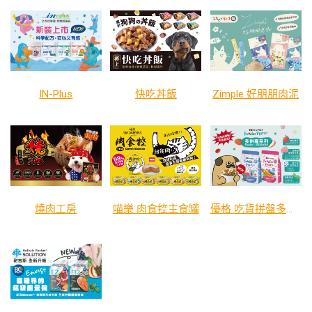
IN-Plus
快吃丼飯
Zimple 好朋朋肉泥
燒肉工房
喵樂 肉食控主食罐
優格 吃貨拼盤多拼糧 系列