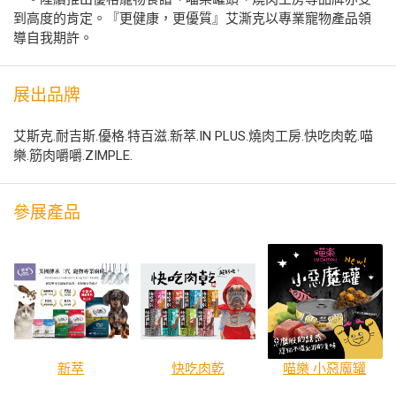
到高度的肯定。『更健康，更優質』艾澌克以專業寵物產品領
導自我期許。
展出品牌
艾斯克.耐吉斯.優格.特百滋.新萃.IN PLUS.燒肉工房.快吃肉乾.喵
樂.筋肉嚼嚼.ZIMPLE.
參展產品
新萃
快吃肉乾
喵樂 小惡魔罐