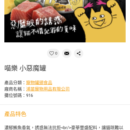
0
喵樂 小惡魔罐
產品分類：
寵物罐頭食品
廠商名稱：
鴻苗寵物用品有限公司
攤位號碼：916
產品特色
濃郁鮪魚香氣，誘惑無法抗拒<br/>豪華豐盛配料，讓貓咪難以