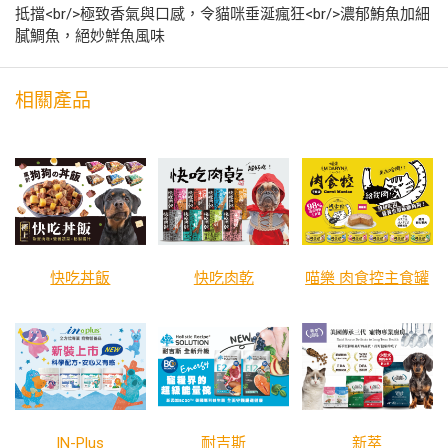
抵擋<br/>極致香氣與口感，令貓咪垂涎瘋狂<br/>濃郁鮪魚加細
膩鯛魚，絕妙鮮魚風味
相關產品
快吃丼飯
快吃肉乾
喵樂 肉食控主食罐
IN-Plus
耐吉斯
新萃