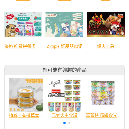
優格 吃貨拼盤多拼糧 系列
Zimple 好朋朋肉泥
燒肉工房
您可能有興趣的產品
植感｜有機草本機能主食罐｜草本嫩雞 80g
元氣犬主食罐
葛蕾特 精緻食光 主食貓罐、貓餐包