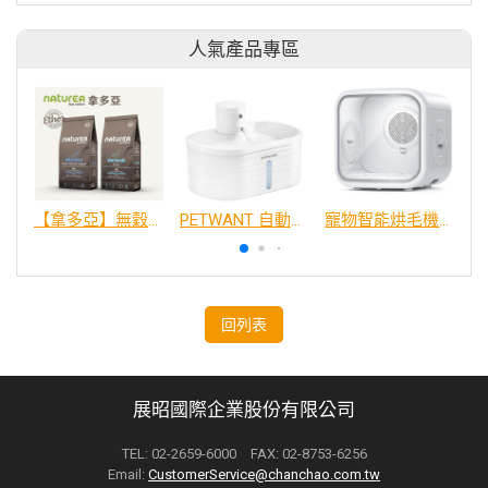
人氣產品專區
【拿多亞】無穀低敏 犬糧
PETWANT 自動感應無線寵物飲水機 W4-L
寵物智能烘毛機75L
回列表
展昭國際企業股份有限公司
TEL: 02-2659-6000 FAX: 02-8753-6256
Email:
CustomerService@chanchao.com.tw