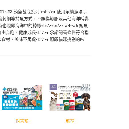
#3 鮪魚基底系列 ><br/>● 使用永續漁法手
拖網、流刺網等捕魚方式，不誤傷鯨豚及其他海洋哺乳
顧海洋中的鯨豚<br/><br/>< #4~#6 鮪魚
隻自由奔跑，健康成長<br/>● 承諾飼養條件符合聯
食材，美味不馬虎<br/>● 照顧貓咪挑剔的味
耐吉斯
新萃