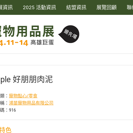
展資訊
2025 活動資訊
結盟資訊
展覽回顧
聯
泥
mple 好朋朋肉泥
分類：
寵物點心/零食
名稱：
鴻苗寵物用品有限公司
碼：916
特色