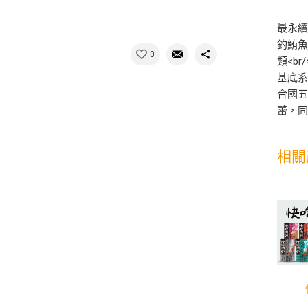
最永續
釣鮪魚
0
類<b
基底系
合國五
蕾，
相關