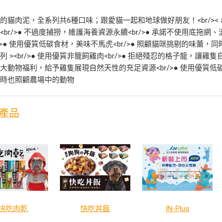
的貓肉泥，全系列共6種口味；跟愛貓一起和地球做好朋友！<br/>< #1~
<br/>● 不過度捕撈，維護海養資源永續<br/>● 承諾不使用底
r/>● 使用優質低碳食材，美味不馬虎<br/>● 照顧貓咪挑剔的味蕾，同時也照
列 ><br/>● 使用優質非籠飼雞肉<br/>● 拒絕殘忍的格子龍，讓雞
大動物福利，給予雞隻展現自然天性的充足資源<br/>● 使用優質低碳
同時也照顧農場中的動物
產品
快吃肉乾
快吃丼飯
IN-Plus