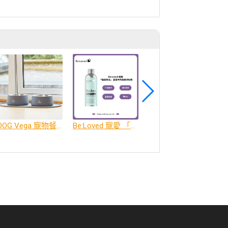
DOG Vega 寵物餐碗、餐碗墊
Be:Loved 寵愛 「寵愛森活」 蘆薈天然柔順洗毛精
Be:Loved 寵愛 「寵愛潤澤」 天然護毛精油