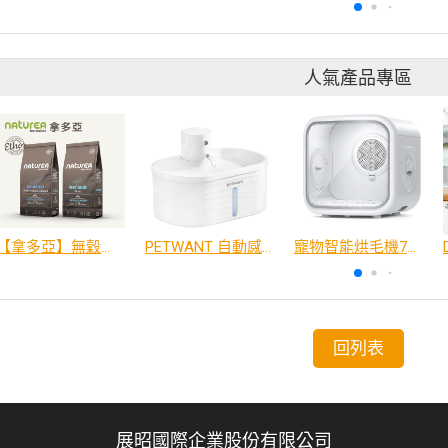
人氣產品專區
【拿多亞】無穀低敏 犬糧
PETWANT 自動感應無線寵物飲水機 W4-L
寵物智能烘毛機75L
回列表
展昭國際企業股份有限公司