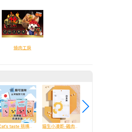
燒肉工房
Cat's taste 挑嘴貓肉凍系列(4種口味)
貓生小凍乾-雞肉口味
每日潔巧心保健潔牙骨