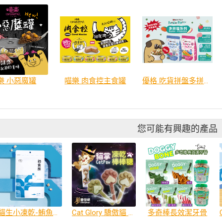
樂 小惡魔罐
喵樂 肉食控主食罐
優格 吃貨拼盤多拼糧 系列
您可能有興趣的產品
貓生小凍乾-鮪魚口味
Cat Glory 驕傲貓 貓掌凍乾棒棒糖
多奇棒長效潔牙骨