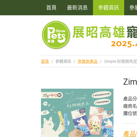
首頁
最新消息
參觀資訊
參
首頁
/
參觀資訊
/
參展商產品
/
Zimple 好朋朋肉
Zi
產品
廠商
攤位號
產品