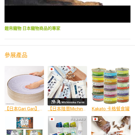
鎧帛寵物 日本寵物商品的專家
參展產品
【日本Gari Gari】貓抓板 ◎展場價+第二件折100(可累計)
【日本陸奧Michinoku Farm】凍乾 ◎展場價+買5送1
Kakato 卡格餐食罐