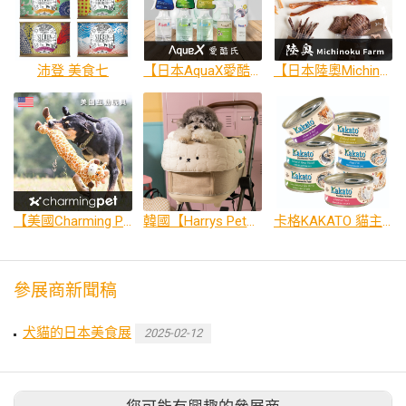
沛登 美食七
【日本AquaX愛酷氏】寵物清潔 ◎單瓶享優惠+超值組合套組
【日本陸奧Michinoku Farm】馬肉食品 ◎展場價+買5送1
【美國Charming Pet 玩具】◎展場價 再享3件9折/6件8折
韓國【Harrys Pet】 推車床墊
卡格KAKATO 貓主食罐
參展商新聞稿
犬貓的日本美食展
2025-02-12