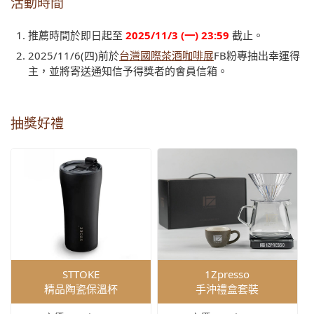
活動時間
推薦時間於即日起至
2025/11/3 (一) 23:59
截止。
2025/11/6(四)前於
台灣國際茶酒咖啡展
FB粉專抽出幸運得
主，並將寄送通知信予得獎者的會員信箱。
抽獎好禮
STTOKE
1Zpresso
精品陶瓷保溫杯
手沖禮盒套裝