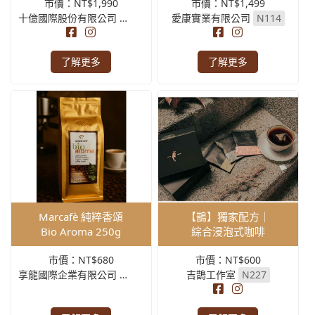
市價：NT$1,990
市價：NT$1,499
十億國際股份有限公司
N514
愛康實業有限公司
N114
了解更多
了解更多
Marcafè 純粹香頌
【鵲】獨家配方｜
Bio Aroma 250g
綜合浸泡式咖啡
市價：NT$680
市價：NT$600
享龍國際企業有限公司
Ｉ1010
吉鵲工作室
N227