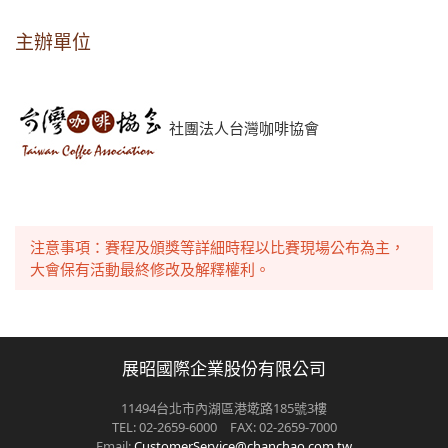
主辦單位
社團法人台灣咖啡協會
注意事項：賽程及頒獎等詳細時程以比賽現場公布為主，
大會保有活動最終修改及解釋權利。
展昭國際企業股份有限公司
11494台北市內湖區港墘路185號3樓
TEL: 02-2659-6000 FAX: 02-2659-7000
Email:
CustomerService@chanchao.com.tw