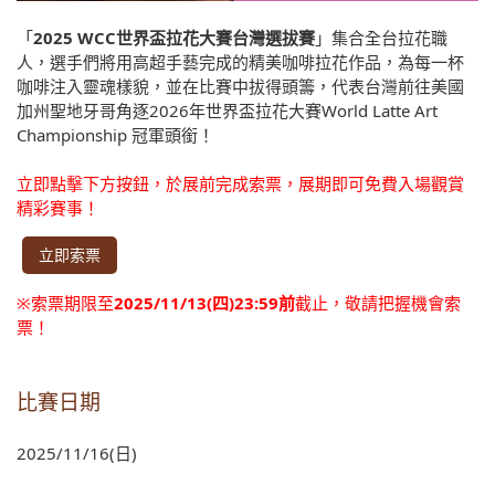
「
2025 WCC世界盃拉花大賽台灣選拔賽
」集合全台拉花職
人，選手們將用高超手藝完成的精美咖啡拉花作品，為每一杯
咖啡注入靈魂樣貌，並在比賽中拔得頭籌，代表台灣前往美國
加州聖地牙哥角逐2026年世界盃拉花大賽World Latte Art
Championship 冠軍頭銜！
立即點擊下方按鈕，於展前完成索票，展期即可免費入場觀賞
精彩賽事！
立即索票
※索票期限至
2025/11/13(四)23:59前
截止，敬請把握機會索
票！
比賽日期
2025/11/16(日)