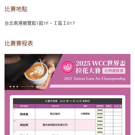
比賽地點
台北南港展覽館1館1F – Ｉ區Ｉ017
比賽賽程表