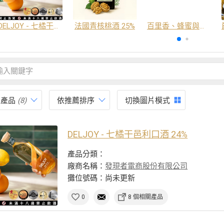
DELJOY - 七橘干邑利口酒 24%
法國青核桃酒 25%
百里香、蜂蜜與番紅花酒
有產品
(8)
依推薦排序
切換圖片模式
DELJOY - 七橘干邑利口酒 24%
產品分類：
廠商名稱：
發現者電商股份有限公司
攤位號碼：尚未更新
0
8 個相關產品