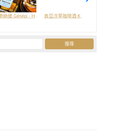
爵納彼 Génépi - Hors d'Age (橡木桶陳釀) -阿爾卑斯山草本酒
肯亞冷萃咖啡酒 Kenya Coffee Brew
Grand-Olan 阿爾卑斯山修道院草本酒 - 23種秘方草本