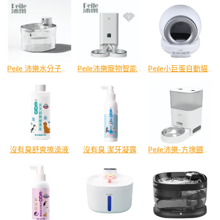
Peile 沛樂水分子智能飲水機(全機水電分離/馬達一鍵清洗)
Peile沛樂寵物智能餵食器 WIFI版
Peile小巨蛋自動貓砂機
沒有臭舒爽擦澡液
沒有臭 潔牙凝露
Peile沛樂-方塊餵食器(WiFi版)