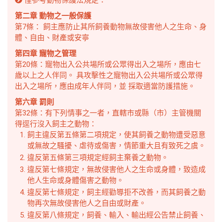
僅參考動物保護法規定：
第二章 動物之一般保護
第7條： 飼主應防止其所飼養動物無故侵害他人之生命、身
體、自由、財產或安寧
第四章 寵物之管理
第20條：寵物出入公共場所或公眾得出入之場所，應由七
歲以上之人伴同。 具攻擊性之寵物出入公共場所或公眾得
出入之場所，應由成年人伴同，並 採取適當防護措施。
第六章 罰則
第32條：有下列情事之一者，直轄市或縣（市）主管機關
得逕行沒入飼主之動物：
飼主違反第五條第二項規定，使其飼養之動物遭受惡意
或無故之騷擾、虐待或傷害，情節重大且有致死之虞。
違反第五條第三項規定經飼主棄養之動物。
違反第七條規定，無故侵害他人之生命或身體，致造成
他人生命或身體傷害之動物。
違反第七條規定，飼主經勸導拒不改善，而其飼養之動
物再次無故侵害他人之自由或財產。
違反第八條規定，飼養、輸入、輸出經公告禁止飼養、