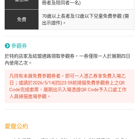
冊者及陪同者一名)
70歲以上長者及12歲以下兒童免費參觀 (需
免費
出示證件)。
參觀券
於特約店家及結盟通路領取參觀券，一券僅限一人於展期四日
內使用乙次。
凡持有本展免費參觀券者，即可一人憑乙券享免費入場乙
日；或請於2026/5/14(四)23:59前掃描免費參觀券上之QR
Code完成索票，展期出示入場憑證QR Code予入口處工作
人員掃描進場參觀。
愛寵公約