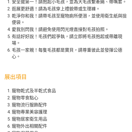
安全擺第一！請抱起小毛孩，並為大毛孩繫牽繩、帶嘴套。
逛展更舒適！請為毛孩穿上禮貌帶或生理褲。
乾淨你和我！請帶毛孩至寵物廁所便溺，並使用衛生紙與撿
便袋。
愛我別閃我！請避免使用閃光燈直接對毛孩拍照。
有話好好說！毛孩們起爭執，請立即將毛孩抱起或帶離現
場。
毛孩一家親！每隻毛孩都是寶貝，請尊重彼此並發揮公德
心。
展出項目
寵物乾式及半乾式食品
寵物零食點心
寵物流行服飾配件
寵物專業美容護理
寵物居家衛生用品
寵物外出相關配件