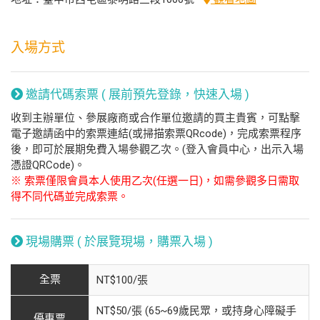
入場方式
邀請代碼索票 ( 展前預先登錄，快速入場 )
收到主辦單位、參展廠商或合作單位邀請的買主貴賓，可點擊
電子邀請函中的索票連結(或掃描索票QRcode)，完成索票程序
後，即可於展期免費入場參觀乙次。(登入會員中心，出示入場
憑證QRCode)。
※ 索票僅限會員本人使用乙次(任選一日)，如需參觀多日需取
得不同代碼並完成索票。
現場購票 ( 於展覽現場，購票入場 )
全票
NT$100/張
NT$50/張 (65~69歲民眾，或持身心障礙手
優惠票