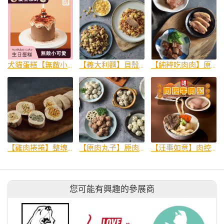
犬貓蛋糕【無敵小可愛】低脂優格高蛋白 / 550g
【義大利麵】貝殼造型面好咀嚼｜犬主餐 貓副餐
【純粹吃肉肉】原型食材看的見｜犬貓副餐
【雞肉捲捲】整塊雞胸原肉包蔬菜，挑嘴超愛｜犬貓副餐
【原肉丸子】原肉製作！混飼料超方便！
【汪事如意】肉控牛肉麵｜毛孩夜市王 期間限定_犬貓鮮食
您可能有興趣的參展商