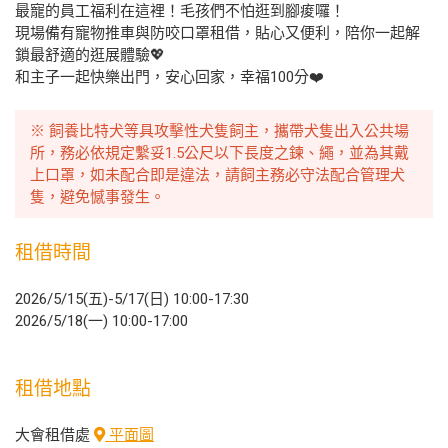
最寵的員工福利在這裡！毛孩們不怕逛到腳痠囉！
現場備有寵物推車與防咬口罩租借，貼心又便利，陪你一起解
鎖最舒適的逛展體驗💖
和主子一起快樂出門，安心回家，幸福100分❤️
※ 飼養比特犬等具攻擊性犬隻飼主，攜帶犬隻出入公共場
所，務必依規定繫妥1.5公尺以下長度之鍊、繩，並為其戴
上口罩，如未配合即是違法，請飼主務必守法配合管理犬
隻，避免憾事發生。
租借時間
2026/5/15(五)-5/17(日) 10:00-17:30
2026/5/18(一) 10:00-17:00
租借地點
大會租借處
平面圖