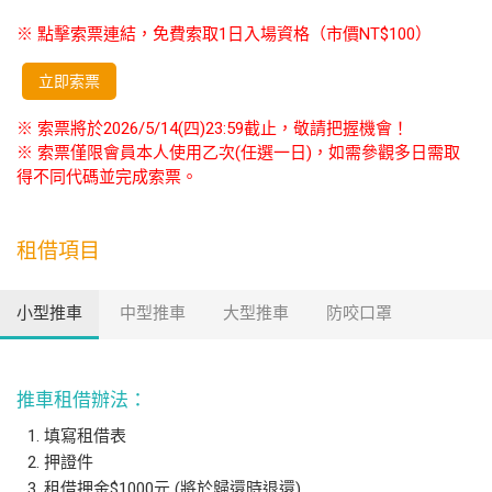
※ 點擊索票連結，免費索取1日入場資格（市價NT$100）
立即索票
※ 索票將於2026/5/14(四)23:59截止，敬請把握機會！
※ 索票僅限會員本人使用乙次(任選一日)，如需參觀多日需取
得不同代碼並完成索票。
租借項目
小型推車
中型推車
大型推車
防咬口罩
推車租借辦法：
填寫租借表
押證件
租借押金$1000元 (將於歸還時退還)