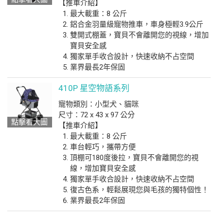
【推車介紹】
最大載重：8 公斤
鋁合金羽量級寵物推車，車身極輕3.9公斤
雙開式棚蓋，寶貝不會離開您的視線，增加
寶貝安全感
獨家單手收合設計，快速收納不占空間
業界最長2年保固
410P 星空物語系列
寵物類別：小型犬、貓咪
尺寸：72 x 43 x 97 公分
點擊看大圖
【推車介紹】
最大載重：8 公斤
車台輕巧，攜帶方便
頂棚可180度後拉，寶貝不會離開您的視
線，增加寶貝安全感
獨家單手收合設計，快速收納不占空間
復古色系，輕鬆展現您與毛孩的獨特個性！
業界最長2年保固