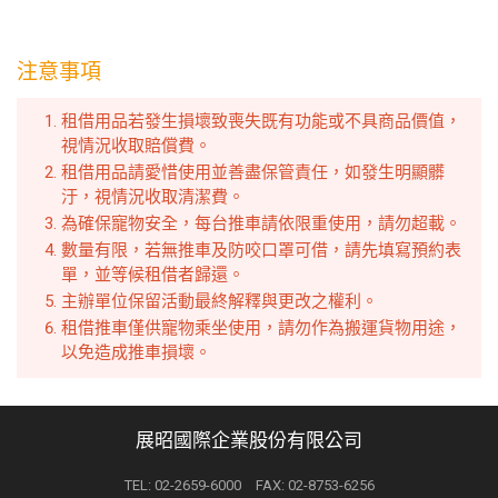
注意事項
租借用品若發生損壞致喪失既有功能或不具商品價值，
視情況收取賠償費。
租借用品請愛惜使用並善盡保管責任，如發生明顯髒
汙，視情況收取清潔費。
為確保寵物安全，每台推車請依限重使用，請勿超載。
數量有限，若無推車及防咬口罩可借，請先填寫預約表
單，並等候租借者歸還。
主辦單位保留活動最終解釋與更改之權利。
租借推車僅供寵物乘坐使用，請勿作為搬運貨物用途，
以免造成推車損壞。
展昭國際企業股份有限公司
TEL: 02-2659-6000 FAX: 02-8753-6256