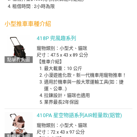
租借時間 : 2小時為限
小型推車車種介紹
418P 兜風趣系列
寵物類別：小型犬、貓咪
尺寸：47.5 x 43 x 89 公分
點擊看大圖
【推車介紹】
最大載重：10 公斤
小漫遊進化款，新一代機車用寵物推車！
適用於機車與一般大眾運輸工具(如：捷
運、公車…)
拉鍊設計，貓咪也適用
業界最長2年保固
410PA 星空物語系列AIR輕量款(鋁管)
寵物類別：小型犬、貓咪
尺寸：72 x 43 x 97 公分
點擊看大圖