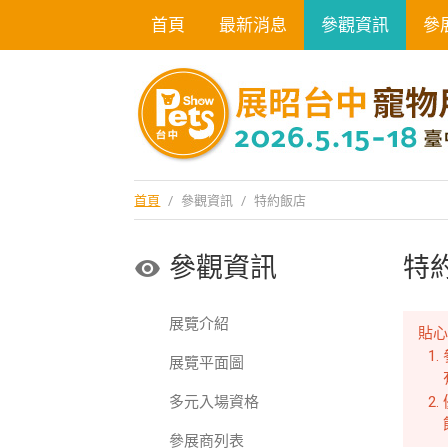
首頁
最新消息
參觀資訊
參
首頁
/
參觀資訊
/
特約飯店
參觀資訊
特
展覽介紹
貼
展覽平面圖
多元入場資格
參展商列表