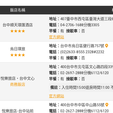
飯店名稱
地址：
407臺中市西屯區臺灣大道三段8
台中順天環匯酒店
電話：
04-2706-1688分機3305
★★★★
早餐：
有
接駁車：
否
官方網站
地址：
台中市烏日區健行路757號
烏日璞旅
電話：
(02)2633-8555 2328#2232
★★★★
早餐：
有
接駁車：
否
地址：
400台中市北屯區文心路四段33
電話：
02-2697-2888分機6112/6120
悅樂旅店‧台中文心
早餐：
有
接駁車：
否
商務飯店
備註：
入住時間15:00退房時間11:0
官方網站
地址：
400台中市中區中山路55號
悅樂旅店-台中站前
電話：
02-2627-2888分機6112/6120