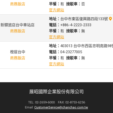
商務飯店
早餐：
有
接駁車：
否
官方網站
地址：
台中市東區復興路四段133號
新驛旅店台中車站店
電話：
+886-4-2223-2333
商務飯店
早餐：
有
接駁車：
無
官方網站
地址：
403013 台中市西區忠明南路9
橙居台中
電話：
04-23277005
商務飯店
早餐：
有
接駁車：
無
官方網站
展昭國際企業股份有限公司
TEL: 02-2659-6000 FAX: 02-8753-6256
Email:
CustomerService@chanchao.com.tw