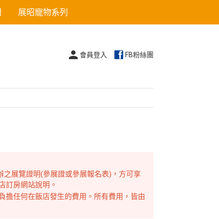
們
展昭寵物系列
會員登入
FB粉絲團
舉辦之展覽證明(參展證或參展報名表)，方可享
店訂房網站說明。
負擔任何在飯店發生的費用。所有費用，皆由