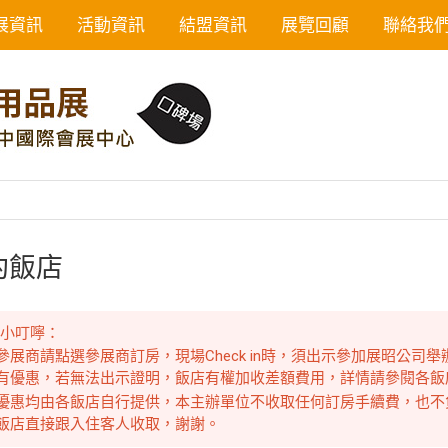
展資訊
活動資訊
結盟資訊
展覽回顧
聯絡我
約飯店
心小叮嚀：
參展商請點選參展商訂房，現場Check in時，須出示參加展昭公司
有優惠，若無法出示證明，飯店有權加收差額費用，詳情請參閱各飯
優惠均由各飯店自行提供，本主辦單位不收取任何訂房手續費，也不
飯店直接跟入住客人收取，謝謝。