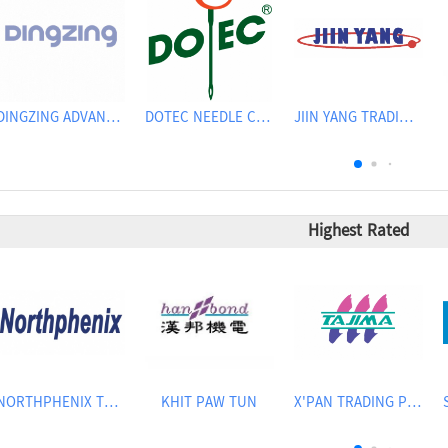
DINGZING ADVANCED MATERIALS INCORPORATED
DOTEC NEEDLE CO., LTD.
JIIN YANG TRADING CO., LTD
Highest Rated
NORTHPHENIX TECHNOLOGY CO., LTD.
KHIT PAW TUN
X'PAN TRADING PTE LTD