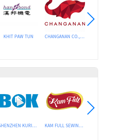
KHIT PAW TUN
CHANGANAN CO., LTD
CHING SUNG SEWING MACHINE CO., LTD.
SHENZHEN KURIS TECHNOLOGY CO., LTD
KAM FULL SEWING MACHINE CO.
NEW HARMONY CO.,LTD.