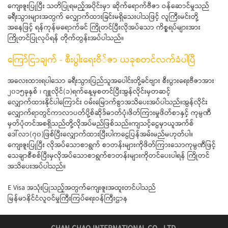
ကျေးဇူးပြုပြီး သတိပြုရမည့်အပိုင်းမှာ ဆိုက်ရောက်ဗီဇာ ဝန်ဆောင်မှုသည်
ခရီးသွားများအတွက် လျှောက်ထားခြင်းမရှိသေးပါသဖြင့် လူကြီးမင်းတို့
အနေဖြင့် ရန်ကုန်မရောက်ခင် ကြိုတင်ပြီးလိုအပ်သော ကိစ္စရပ်များအား
ကြိုတင်ပြုလုပ်ရန် တိုက်တွန်းအပ်ပါသည်။
ကြော်ငြာချက် - စီးပွါးရေးဗီ်ဇာ ယခုစတင်လက်ခံပါပြီ
အလေးထားရပါသော ခရီးသွားပြည်သူအပေါင်းတို့ခင်ဗျား စီးပွားရေးဗီဇာအား
၂၀၁၅ခုနှစ် ၊ ဂျူလိုင်(၁)ရက်နေ့မှစတင်ပြီးအွန်လိုင်းမှတဆင့်
လျှောက်ထားနိုင်ပါကြောင်း ဝမ်းမြောက်စွာအသိပေးအပ်ပါသည်။အွန်လိုင်း
လျှောက်ရာတွင်ကာလာပတ်ပို့စ်ဆိုဒ်ဓာတ်ပုံ၊ဖိတ်ကြားမှုဖိတ်စာနှင့် ကုမ္ပဏီ
မှတ်ပုံတင်အစရှိသည်တို့လိုအပ်မည်ဖြစ်သည်။ကျသင့်ငွေမှာယူအက်စ်
ဒေါ်လာ(၇၀)ဖြစ်ပြီးလျှောက်ထားပြီးပါကငွေပြန်အမ်းမည်မဟုတ်ပါ။
ကျေးဇူးပြုပြီး လိုအပ်သောစာရွက် စာတန်းများကိုဖိတ်ကြားသောကုမ္ပဏီဖြင့်
သေချာစီစစ်ပြီးမှလိုအပ်သောစာရွက်စာတန်းများကိုတင်ပေးပါရန် ကြိုတင်
အသိပေးအပ်ပါသည်။
E Visa အသုံးပြုသည့်အတွက်ကျေးဇူးအထူးတင်ပါသည်
မြန်မာနိင်ငံလူဝင်မှုကြီးကြပ်ရေးဝန်ကြီးဌာန