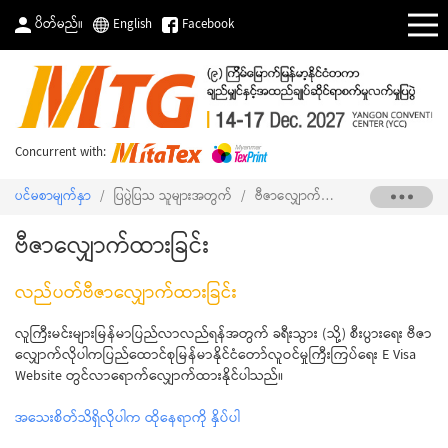
ပိတ်မည်။
English
Facebook
Concurrent with:
ပင်မစာမျက်နှာ
/
ပြပွဲပြသ သူများအတွက်
/
ဗီဇာလျှောက်ထားခြင်း
ဗီဇာလျှောက်ထားခြင်း
လည်ပတ်ဗီဇာလျှောက်ထားခြင်း
လူကြီးမင်းများမြန်မာပြည်လာလည်ရန်အတွက် ခရီးသွား (သို့) စီးပွားရေး ဗီဇာ
လျှောက်လိုပါကပြည်ထောင်စုမြန်မာနိုင်ငံတော်လူဝင်မှုကြီးကြပ်ရေး E Visa
Website တွင်လာရောက်လျှောက်ထားနိုင်ပါသည်။
အသေးစိတ်သိရှိလိုပါက ထိုနေရာကို နှိပ်ပါ