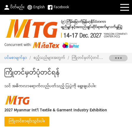
ပိတ်မည်။
English
Facebook
Concurrent with:
ပင်မစာမျက်နှာ
/
ဧည့်သည်များအတွက်
/
ကြိုတင်မှတ်ပုံတင်ရန်
ကြိုတင်မှတ်ပုံတင်ရန်
သင် အဓိကလာရောက်လည်ပတ်သည့် ပြပွဲကို ရွေးချယ်ပါ။:
2027 Myanmar Int'l Textile & Garment Industry Exhibition
ကြိုတင်စာရင်းသွင်းပါ။